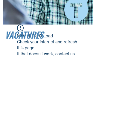
VACATURES
Widget Didn’t Load
Check your internet and refresh
this page.
If that doesn’t work, contact us.