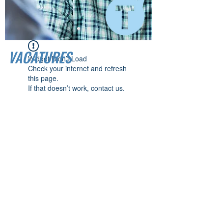
VACATURES
Widget Didn’t Load
Check your internet and refresh
this page.
If that doesn’t work, contact us.