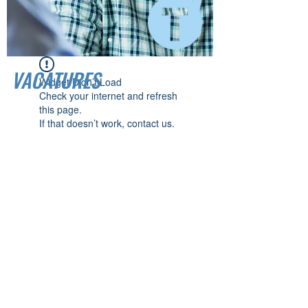
VACATURES
Widget Didn’t Load
Check your internet and refresh
this page.
If that doesn’t work, contact us.