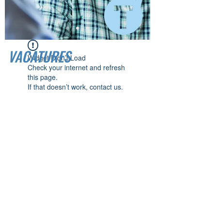
VACATURES
Widget Didn’t Load
Check your internet and refresh
this page.
If that doesn’t work, contact us.