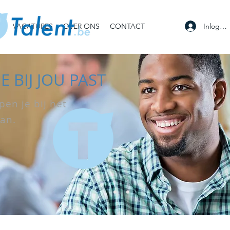
Inlogge
VACATURES
OVER ONS
CONTACT
E BIJ JOU PAST
en je bij het
an.