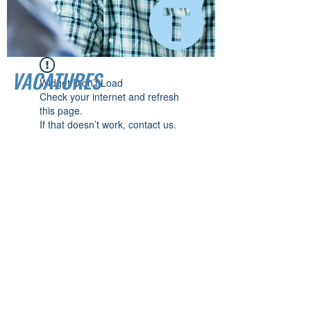
VACATURES
Widget Didn’t Load
Check your internet and refresh
this page.
If that doesn’t work, contact us.